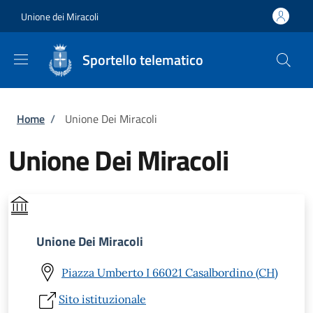
Salta al contenuto principale
Skip to footer content
Unione dei Miracoli
Sportello telematico
Briciole di pane
Home
/
Unione Dei Miracoli
Unione Dei Miracoli
Unione Dei Miracoli
Piazza Umberto I 66021 Casalbordino (CH)
Sito istituzionale