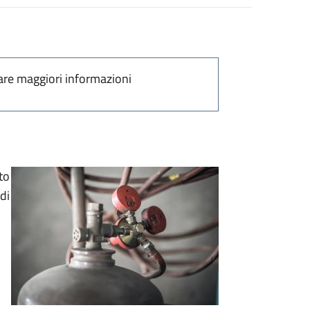
are maggiori informazioni
to
di