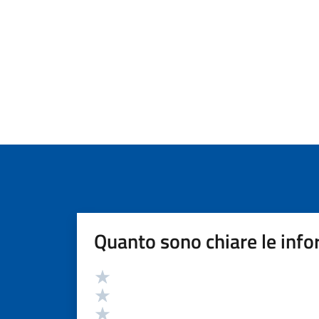
Quanto sono chiare le info
Valutazione
Valuta 5 stelle su 5
Valuta 4 stelle su 5
Valuta 3 stelle su 5