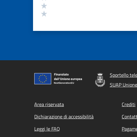
Valuta 2 stelle su 5
Valuta 1 stelle su 5
Sportello tel
SUAP Unione 
Footer menu
Area riservata
Crediti
Dichiarazione di accessibilità
Contatt
Leggi le FAQ
Pagame