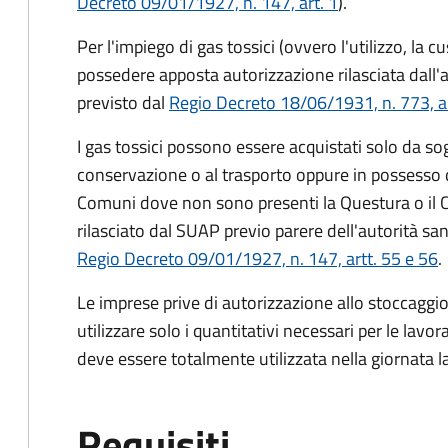
Decreto 09/01/1927, n. 147, art. 1
).
Per l'impiego di gas tossici (ovvero l'utilizzo, la 
possedere apposta autorizzazione rilasciata dall
previsto dal
Regio Decreto 18/06/1931, n. 773, a
I gas tossici possono essere acquistati solo da sogg
conservazione o al trasporto oppure in possesso di
Comuni dove non sono presenti la Questura o il C
rilasciato dal SUAP previo parere dell'autorità s
Regio Decreto 09/01/1927, n. 147, artt. 55 e 56
.
Le imprese prive di autorizzazione allo stoccaggio
utilizzare solo i quantitativi necessari per le lavo
deve essere totalmente utilizzata nella giornata l
Requisiti