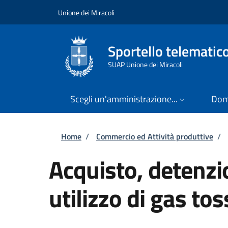
Salta al contenuto principale
Skip to footer content
Unione dei Miracoli
Sportello telematic
SUAP Unione dei Miracoli
Scegli un'amministrazione...
Dom
Briciole di pane
Home
/
Commercio ed Attività produttive
/
Acquisto, detenzi
utilizzo di gas tos